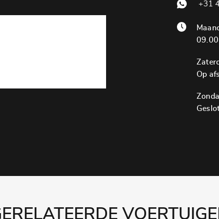
+31 4
Maand
09.00
Zater
Op af
Zonda
Geslo
ERELATEERDE VOERTUIG