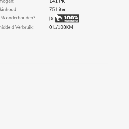
mogen:
141 PK
kinhoud:
75 Liter
% onderhouden?:
ja
iddeld Verbruik:
0 L/100KM