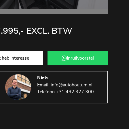
7.995,- EXCL. BTW
Ik heb interesse
Inruilvoorstel
Niels
Email:
info@autohoutum.nl
Telefoon:
+31 492 327 300