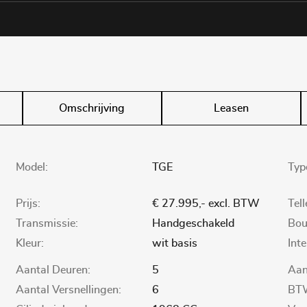
Omschrijving
Leasen
Model:
TGE
Typ
Prijs:
€ 27.995,- excl. BTW
Tel
Transmissie:
Handgeschakeld
Bou
Kleur:
wit basis
Inte
Aantal Deuren:
5
Aan
Aantal Versnellingen:
6
BTW