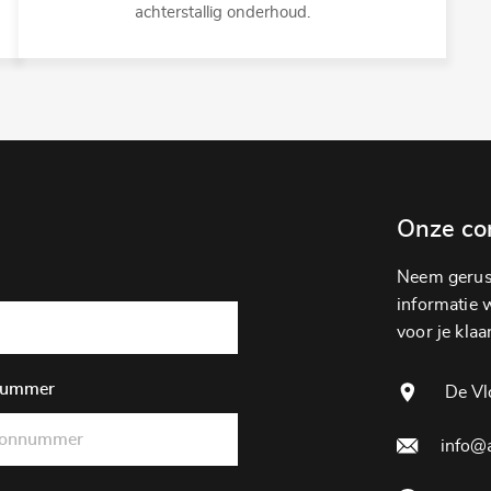
achterstallig onderhoud.
Onze co
Neem gerust
informatie wi
voor je klaar
nummer
De Vl
info@