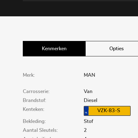
Kenmerken
Opties
Merk:
MAN
Carrosserie:
Van
Brandstof:
Diesel
Kenteken:
VZK-83-S
Bekleding:
Stof
Aantal Sleutels:
2