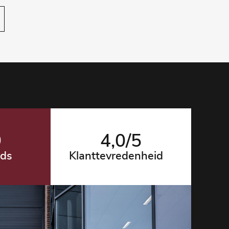
9
4
,0/5
nds
Klanttevredenheid