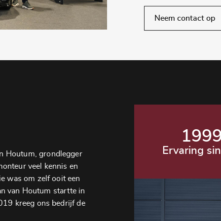
Neem contact op
199
Ervaring si
n Houtum, grondlegger
 monteur veel kennis en
ie was om zelf ooit een
jan van Houtum startte in
019 kreeg ons bedrijf de