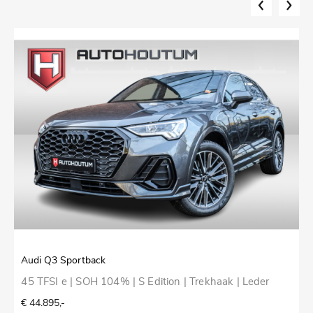
Audi Q3 Sportback
V
45 TFSI e | SOH 104% | S Edition | Trekhaak | Leder
V
T
€ 44.895,-